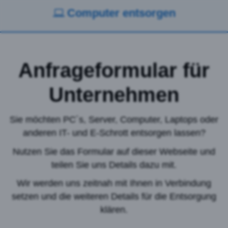
Computer entsorgen
Anfrageformular für
Unternehmen
Sie möchten PC´s, Server, Computer, Laptops oder
anderen IT- und E-Schrott entsorgen lassen?
Nutzen Sie das Formular auf dieser Webseite und
teilen Sie uns Details dazu mit.
Wir werden uns zeitnah mit Ihnen in Verbindung
setzen und die weiteren Details für die Entsorgung
klären.