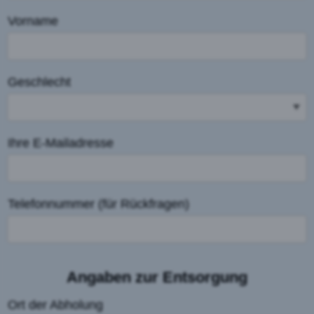
Vorname
Geschlecht
Ihre E-Mailadresse
Telefonnummer (für Rückfragen)
Angaben zur Entsorgung
Ort der Abholung