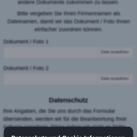
andere Dokumente zukommen zu lassen.
Bitte vergeben Sie Ihren Firmennamen als
Dateinamen, damit wir das Dokument / Foto Ihnen
einfacher zuordnen können.
Dokument / Foto 1
Datei auswählen
Dokument / Foto 2
Datei auswählen
Datenschutz
Ihre Angaben, die Sie uns durch das Formular
übersenden, werden wir für die Beantwortung Ihrer
Anfrage speichern. Diese geben wir nicht an Dritte
weiter. Weitere Informationen dazu erhalten Sie auf